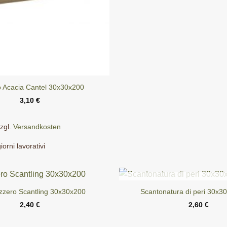
o Acacia Cantel 30x30x200
3,10
€
zgl.
Versandkosten
iorni lavorativi
ESAURITO
izzero Scantling 30x30x200
Scantonatura di peri 30x
2,40
€
2,60
€