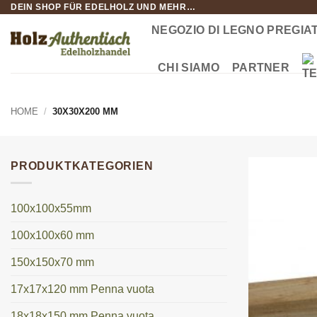
DEIN SHOP FÜR EDELHOLZ UND MEHR…
Salta
ai
NEGOZIO DI LEGNO PREGIA
contenuti
CHI SIAMO
PARTNER
HOME
/
30X30X200 MM
PRODUKTKATEGORIEN
100x100x55mm
100x100x60 mm
150x150x70 mm
17x17x120 mm Penna vuota
18x18x150 mm Penna vuota