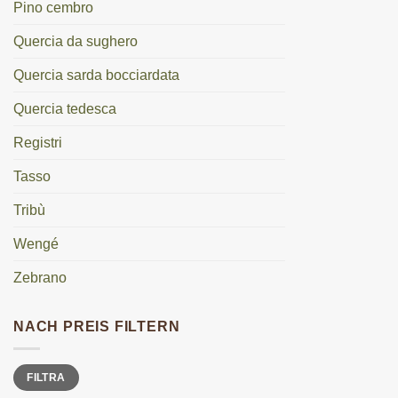
Pino cembro
Quercia da sughero
Quercia sarda bocciardata
Quercia tedesca
Registri
Tasso
Tribù
Wengé
Zebrano
NACH PREIS FILTERN
Prezzo
Prezzo
FILTRA
Min
Max