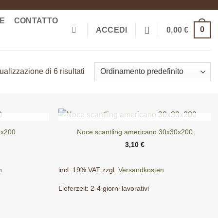
ME
CONTATTO
0
ACCEDI
0,00
€
ualizzazione di 6 risultati
ESAURITO
0x200
Noce scantling americano 30x30x200
3,10
€
n
incl. 19% VAT
zzgl.
Versandkosten
Lieferzeit:
2-4 giorni lavorativi