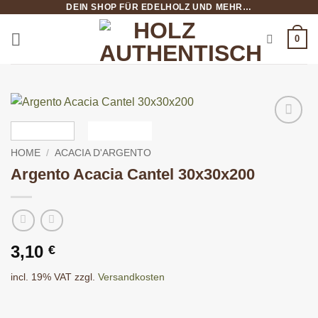
DEIN SHOP FÜR EDELHOLZ UND MEHR…
Salta
ai
0
contenuti
HOME
/
ACACIA D'ARGENTO
Argento Acacia Cantel 30x30x200
3,10
€
incl. 19% VAT
zzgl.
Versandkosten