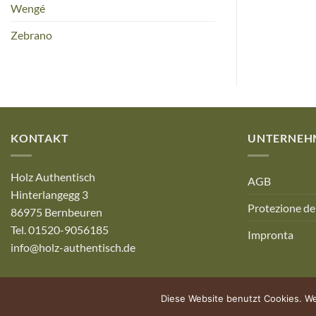
Wengé
Zebrano
KONTAKT
UNTERNEH
Holz Authentisch
AGB
Hinterlangegg 3
Protezione dei
86975 Bernbeuren
Tel. 01520-9056185
Impronta
info@holz-authentisch.de
Diese Website benutzt Cookies. We
© Holz Authentisch | Powered by allgäuhero Werbeagentur