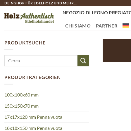
Salta
DEIN SHOP FÜR EDELHOLZ UND MEHR…
ai
NEGOZIO DI LEGNO PREGIAT
contenuti
CHI SIAMO
PARTNER
PRODUKTSUCHE
Cerca:
PRODUKTKATEGORIEN
100x100x60 mm
150x150x70 mm
17x17x120 mm Penna vuota
18x18x150 mm Penna vuota