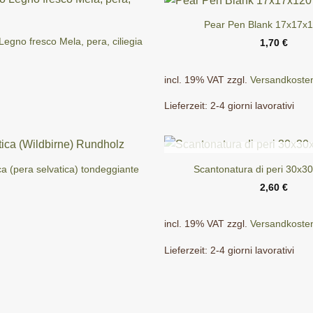
Pear Pen Blank 17x17x
egno fresco Mela, pera, ciliegia
1,70
€
incl. 19% VAT
zzgl.
Versandkoste
Lieferzeit:
2-4 giorni lavorativi
ESAURITO
ca (pera selvatica) tondeggiante
Scantonatura di peri 30x
2,60
€
incl. 19% VAT
zzgl.
Versandkoste
Lieferzeit:
2-4 giorni lavorativi