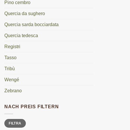
Pino cembro
Quercia da sughero
Quercia sarda bocciardata
Quercia tedesca
Registri
Tasso
Tribù
Wengé
Zebrano
NACH PREIS FILTERN
Prezzo
Prezzo
FILTRA
Min
Max