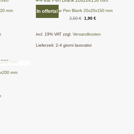
120 mm
Pear Pen Blank 20x20x150 mm
In offerta!
Il
Il
2,50
€
1,90
€
prezzo
prezzo
originale
attuale
era:
è:
n
incl. 19% VAT
zzgl.
Versandkosten
2,50 €.
1,90 €.
Lieferzeit:
2-4 giorni lavorativi
30x200 mm
n