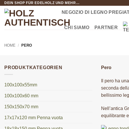
DEIN SHOP FÜR EDELHOLZ UND MEHR…
Salta
ai
NEGOZIO DI LEGNO PREGIA
contenuti
CHI SIAMO
PARTNER
HOME
/
PERO
PRODUKTKATEGORIEN
Pero
Il pero ha una
100x100x55mm
seconda della
bellissimo leg
100x100x60 mm
150x150x70 mm
Nell’antica Gr
equilibrante e
17x17x120 mm Penna vuota
18x18x150 mm Penna vuota