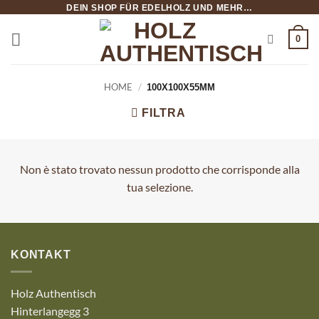
Salta
DEIN SHOP FÜR EDELHOLZ UND MEHR…
ai
0
contenuti
HOME
/
100X100X55MM
FILTRA
Non è stato trovato nessun prodotto che corrisponde alla
tua selezione.
KONTAKT
Holz Authentisch
Hinterlangegg 3