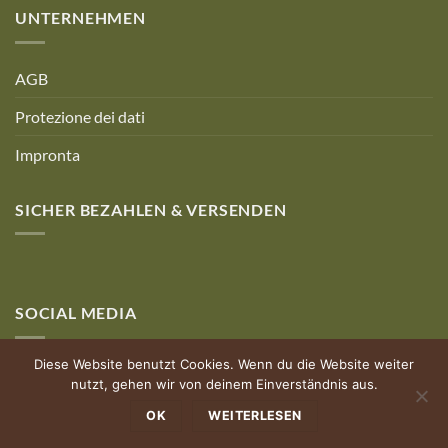
UNTERNEHMEN
AGB
Protezione dei dati
Impronta
SICHER BEZAHLEN & VERSENDEN
SOCIAL MEDIA
Diese Website benutzt Cookies. Wenn du die Website weiter
nutzt, gehen wir von deinem Einverständnis aus.
OK
WEITERLESEN
© Holz Authentisch | Powered by allgäuhero Werbeagentur