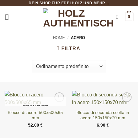
DEIN SHOP FÜR EDELHOLZ UND MEHR…
Salta
ai
0
contenuti
HOME
/
ACERO
FILTRA
ESAURITO
Blocco di acero 500x500x65
Blocco di seconda scelta in
mm
acero 150x150x70 mm
52,00
€
6,90
€