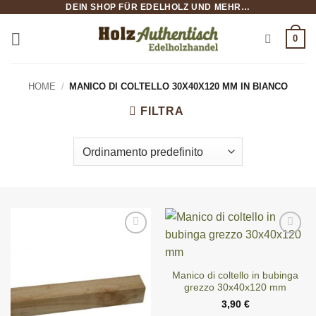
DEIN SHOP FÜR EDELHOLZ UND MEHR…
Salta
ai
0
contenuti
HOME
/
MANICO DI COLTELLO 30X40X120 MM IN BIANCO
FILTRA
Manico di coltello in bubinga
grezzo 30x40x120 mm
3,90
€