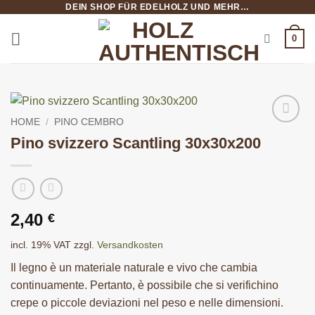
DEIN SHOP FÜR EDELHOLZ UND MEHR…
Salta
ai
0
contenuti
HOME
/
PINO CEMBRO
Pino svizzero Scantling 30x30x200
2,40
€
incl. 19% VAT
zzgl.
Versandkosten
Il legno è un materiale naturale e vivo che cambia
continuamente. Pertanto, è possibile che si verifichino
crepe o piccole deviazioni nel peso e nelle dimensioni.