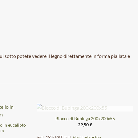
ui sotto potete vedere il legno direttamente in forma piallata e
ESAURITO
Blocco di Bubinga 200x200x55
29,50
€
o in eucalipto
mm
incl. 19% VAT
zzgl.
Versandkosten