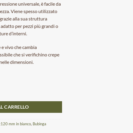
pressione universale, è facile da
ezza. Viene spesso utilizzato
grazie alla sua struttura
adatto per pezzi più grandi o
ure d’interni.
e e vivo che cambia
ibile che si verifichino crepe
 nelle dimensioni.
rezzo 30x40x120 mm quantità
L CARRELLO
0x120 mm in bianco
,
Bubinga