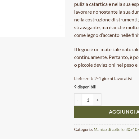
pulizia catartica e nella sua es
lavorare nonostante la sua dur
nella costruzione di strumenti 
stravagante, ma è anche molto 
come legno d’accento nelle finit
Il legno è un materiale natural
continuamente. Pertanto, è poss
o piccole deviazioni nel peso e
Lieferzeit:
2-4 giorni lavorativi
9 disponibili
Manico di coltello in bubinga g
AGGIUNGI A
Categorie:
Manico di coltello 30x4