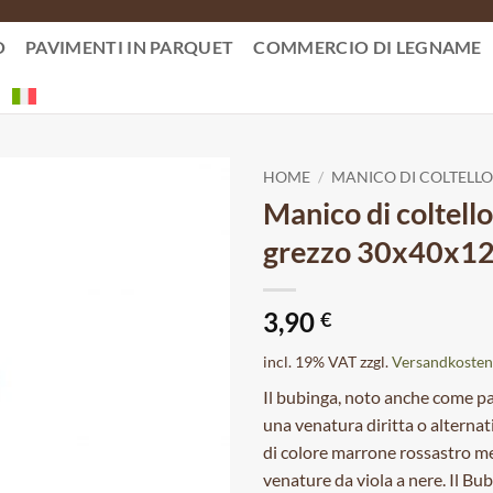
O
PAVIMENTI IN PARQUET
COMMERCIO DI LEGNAME
HOME
/
MANICO DI COLTELLO
Manico di coltello
grezzo 30x40x1
3,90
€
incl. 19% VAT
zzgl.
Versandkosten
Il bubinga, noto anche come pa
una venatura diritta o alterna
di colore marrone rossastro me
venature da viola a nere. Il Bub