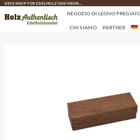
Salta
DEIN SHOP FÜR EDELHOLZ UND MEHR…
ai
NEGOZIO DI LEGNO PREGIAT
contenuti
CHI SIAMO
PARTNER