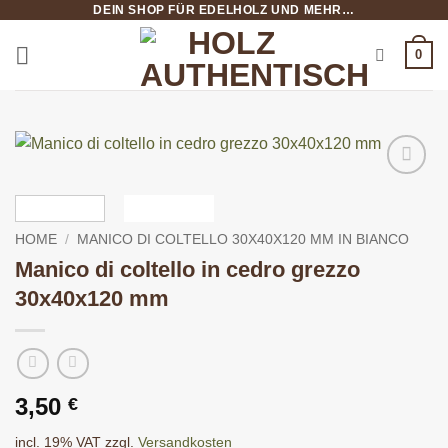
DEIN SHOP FÜR EDELHOLZ UND MEHR…
Salta
ai
0
contenuti
HOME
/
MANICO DI COLTELLO 30X40X120 MM IN BIANCO
Manico di coltello in cedro grezzo
30x40x120 mm
3,50
€
incl. 19% VAT
zzgl.
Versandkosten