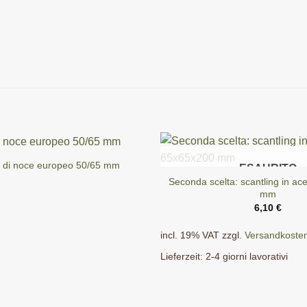
di noce europeo 50/65 mm
ESAURITO
Seconda scelta: scantling in a
mm
6,10
€
incl. 19% VAT
zzgl.
Versandkoste
Lieferzeit:
2-4 giorni lavorativi