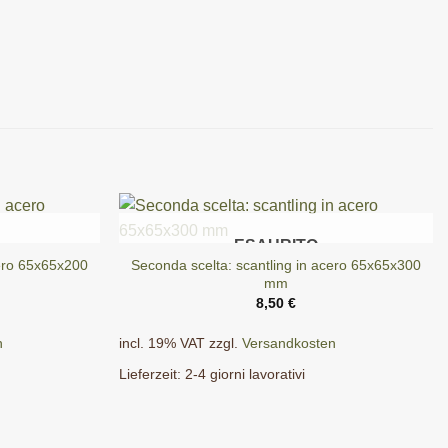
ESAURITO
cero 65x65x200
Seconda scelta: scantling in acero 65x65x300
mm
8,50
€
n
incl. 19% VAT
zzgl.
Versandkosten
Lieferzeit:
2-4 giorni lavorativi