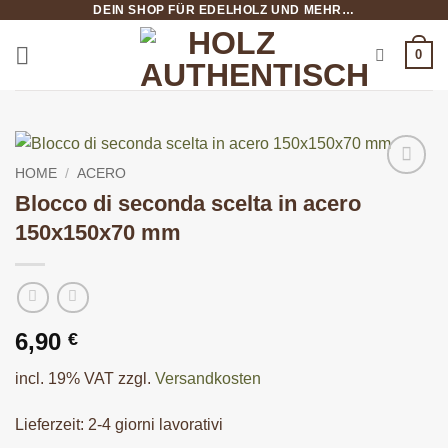
DEIN SHOP FÜR EDELHOLZ UND MEHR…
Salta
ai
0
contenuti
HOME
/
ACERO
Blocco di seconda scelta in acero
150x150x70 mm
6,90
€
incl. 19% VAT
zzgl.
Versandkosten
Lieferzeit:
2-4 giorni lavorativi