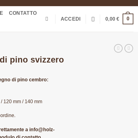
ME
CONTATTO
0
ACCEDI
0,00
€
di pino svizzero
legno di pino cembro:
m / 120 mm / 140 mm
eordine.
direttamente a info@holz-
modulo di contatto