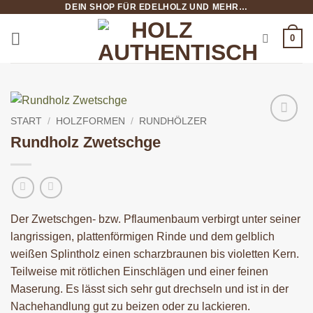
DEIN SHOP FÜR EDELHOLZ UND MEHR…
Zum
Inhalt
0
springen
START
/
HOLZFORMEN
/
RUNDHÖLZER
Rundholz Zwetschge
Der Zwetschgen- bzw. Pflaumenbaum verbirgt unter seiner
langrissigen, plattenförmigen Rinde und dem gelblich
weißen Splintholz einen scharzbraunen bis violetten Kern.
Teilweise mit rötlichen Einschlägen und einer feinen
Maserung. Es lässt sich sehr gut drechseln und ist in der
Nachehandlung gut zu beizen oder zu lackieren.