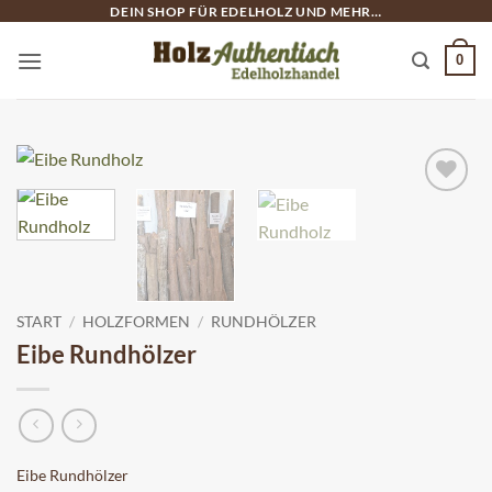
Zum
DEIN SHOP FÜR EDELHOLZ UND MEHR…
Inhalt
0
springen
START
/
HOLZFORMEN
/
RUNDHÖLZER
Eibe Rundhölzer
Eibe Rundhölzer