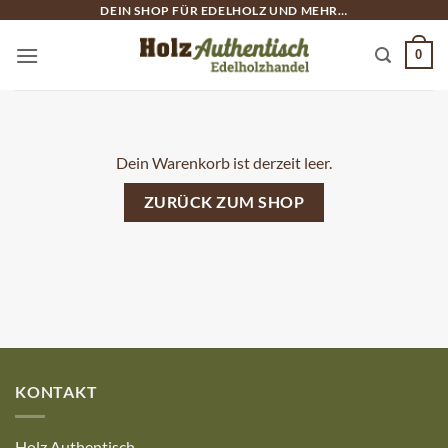
Zum
DEIN SHOP FÜR EDELHOLZ UND MEHR…
Inhalt
0
springen
Dein Warenkorb ist derzeit leer.
ZURÜCK ZUM SHOP
KONTAKT
Holz Authentisch