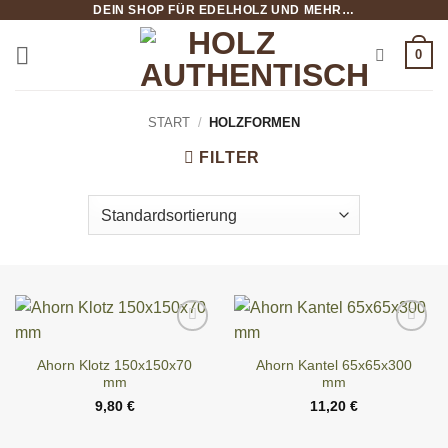
DEIN SHOP FÜR EDELHOLZ UND MEHR…
Zum
Inhalt
0
springen
START
/
HOLZFORMEN
FILTER
Ahorn Klotz 150x150x70
Ahorn Kantel 65x65x300
mm
mm
9,80
€
11,20
€