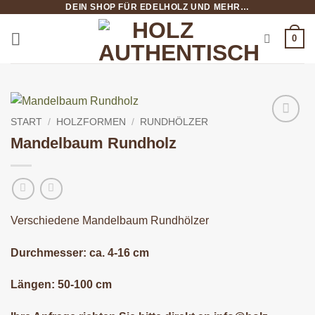
DEIN SHOP FÜR EDELHOLZ UND MEHR…
Zum
Inhalt
0
springen
START
/
HOLZFORMEN
/
RUNDHÖLZER
Mandelbaum Rundholz
Verschiedene Mandelbaum Rundhölzer
Durchmesser: ca. 4-16 cm
Längen: 50-100 cm