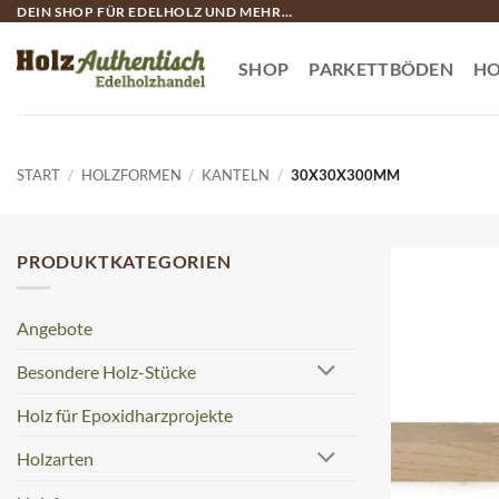
Zum
DEIN SHOP FÜR EDELHOLZ UND MEHR…
Inhalt
springen
SHOP
PARKETTBÖDEN
HO
START
/
HOLZFORMEN
/
KANTELN
/
30X30X300MM
PRODUKTKATEGORIEN
Angebote
Besondere Holz-Stücke
Holz für Epoxidharzprojekte
Holzarten