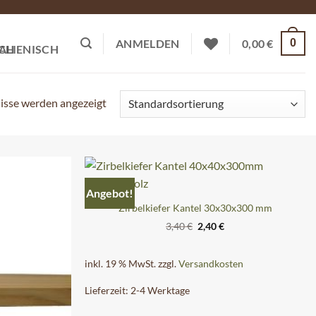
0
ANMELDEN
0,00
€
nisse werden angezeigt
Angebot!
Zirbelkiefer Kantel 30x30x300 mm
Ursprünglicher
Aktueller
3,40
€
2,40
€
Preis
Preis
war:
ist:
3,40 €
2,40 €.
inkl. 19 % MwSt.
zzgl.
Versandkosten
Lieferzeit:
2-4 Werktage