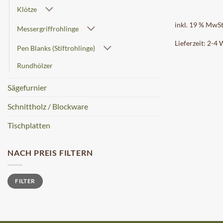
Klötze
inkl. 19 % MwSt
Messergriffrohlinge
Lieferzeit:
2-4 
Pen Blanks (Stiftrohlinge)
Rundhölzer
Sägefurnier
Schnittholz / Blockware
Tischplatten
NACH PREIS FILTERN
Min.
Max.
FILTER
Preis
Preis