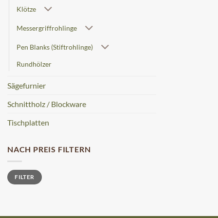
Klötze
Messergriffrohlinge
Pen Blanks (Stiftrohlinge)
Rundhölzer
Sägefurnier
Schnittholz / Blockware
Tischplatten
NACH PREIS FILTERN
Min.
Max.
FILTER
Preis
Preis