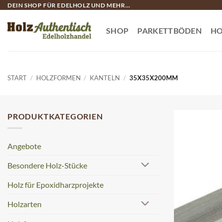
Zum
DEIN SHOP FÜR EDELHOLZ UND MEHR…
Inhalt
springen
SHOP
PARKETTBÖDEN
HO
START
/
HOLZFORMEN
/
KANTELN
/
35X35X200MM
PRODUKTKATEGORIEN
Angebote
Besondere Holz-Stücke
Holz für Epoxidharzprojekte
Holzarten