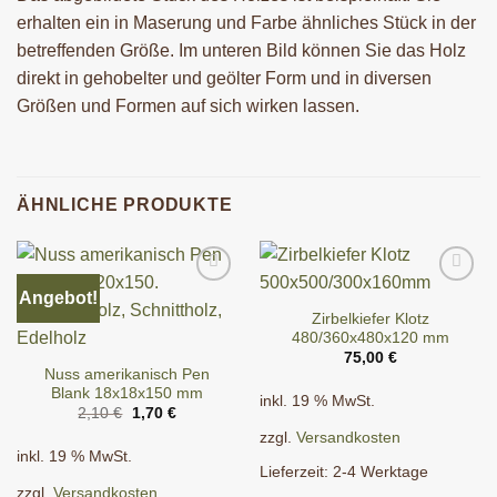
erhalten ein in Maserung und Farbe ähnliches Stück in der
betreffenden Größe. Im unteren Bild können Sie das Holz
direkt in gehobelter und geölter Form und in diversen
Größen und Formen auf sich wirken lassen.
ÄHNLICHE PRODUKTE
Angebot!
Zirbelkiefer Klotz
480/360x480x120 mm
75,00
€
Nuss amerikanisch Pen
Blank 18x18x150 mm
inkl. 19 % MwSt.
Ursprünglicher
Aktueller
2,10
€
1,70
€
Preis
Preis
zzgl.
Versandkosten
war:
ist:
2,10 €
1,70 €.
inkl. 19 % MwSt.
Lieferzeit:
2-4 Werktage
zzgl.
Versandkosten