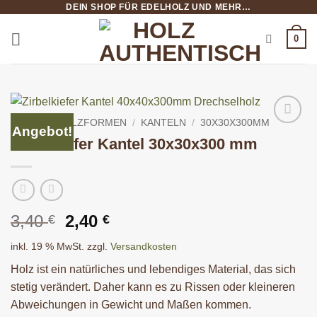
DEIN SHOP FÜR EDELHOLZ UND MEHR…
Zum
Inhalt
0
springen
START
/
HOLZFORMEN
/
KANTELN
/
30X30X300MM
Angebot!
Zirbelkiefer Kantel 30x30x300 mm
Ursprünglicher
Aktueller
3,40
2,40
€
€
Preis
Preis
inkl. 19 % MwSt.
zzgl.
Versandkosten
war:
ist:
3,40 €
2,40 €.
Holz ist ein natürliches und lebendiges Material, das sich
stetig verändert. Daher kann es zu Rissen oder kleineren
Abweichungen in Gewicht und Maßen kommen.