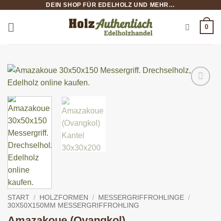
DEIN SHOP FÜR EDELHOLZ UND MEHR…
Zum
Inhalt
0
springen
START
/
HOLZFORMEN
/
MESSERGRIFFROHLINGE
/
30X50X150MM MESSERGRIFFROHLING
Amazakoue (Ovangkol)