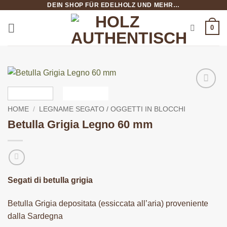
DEIN SHOP FÜR EDELHOLZ UND MEHR…
Salta
ai
0
contenuti
HOME
/
LEGNAME SEGATO / OGGETTI IN BLOCCHI
Betulla Grigia Legno 60 mm
Segati di betulla grigia
Betulla Grigia depositata (essiccata all’aria) proveniente
dalla Sardegna