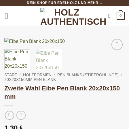
DEIN SHOP FÜR EDELHOLZ UND MEHR…
Zum
Inhalt
0
springen
START
/
HOLZFORMEN
/
PEN BLANKS (STIFTROHLINGE)
/
20X20X150MM PEN BLANK
Zweite Wahl Eibe Pen Blank 20x20x150
mm
1,30
€