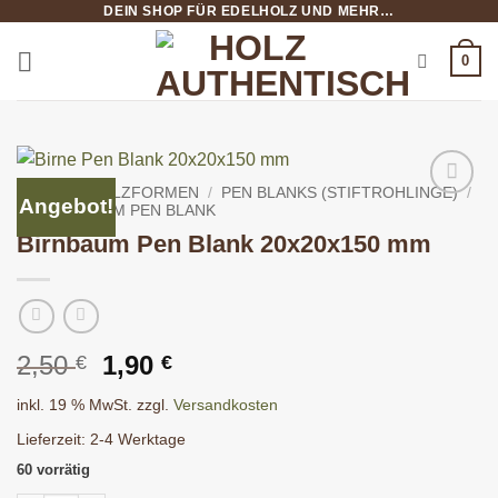
DEIN SHOP FÜR EDELHOLZ UND MEHR…
Zum
Inhalt
0
springen
START
/
HOLZFORMEN
/
PEN BLANKS (STIFTROHLINGE)
/
Angebot!
20X20X150MM PEN BLANK
Birnbaum Pen Blank 20x20x150 mm
Ursprünglicher
Aktueller
2,50
1,90
€
€
Preis
Preis
inkl. 19 % MwSt.
zzgl.
Versandkosten
war:
ist:
2,50 €
1,90 €.
Lieferzeit:
2-4 Werktage
60 vorrätig