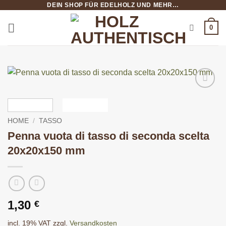
DEIN SHOP FÜR EDELHOLZ UND MEHR…
Salta
ai
0
contenuti
HOME
/
TASSO
Penna vuota di tasso di seconda scelta
20x20x150 mm
1,30
€
incl. 19% VAT
zzgl.
Versandkosten