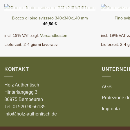
ESAURITO
Blocco di pino svizzero 340x340x140 mm
Pino sv
49,50
€
incl. 19% VAT
zzgl.
Versandkosten
incl. 19% VAT
z
Lieferzeit:
2-4 giorni lavorativi
Lieferzeit:
2-4 g
KONTAKT
UNTERNE
Holz Authentisch
AGB
Hinterlangegg 3
Protezione de
86975 Bernbeuren
Tel. 01520-9056185
Impronta
info@holz-authentisch.de