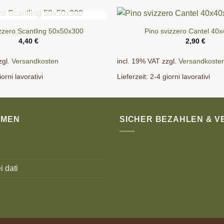
ESAURITO
izzero Scantling 50x50x300
Pino svizzero Cantel 40
4,40
€
2,90
€
zgl.
Versandkosten
incl. 19% VAT
zzgl.
Versandkoste
iorni lavorativi
Lieferzeit:
2-4 giorni lavorativi
HMEN
SICHER BEZAHLEN & 
i dati