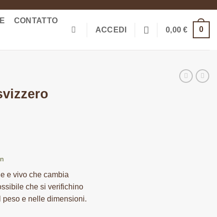
ME
CONTATTO
0
ACCEDI
0,00
€
svizzero
en
ale e vivo che cambia
sibile che si verifichino
l peso e nelle dimensioni.