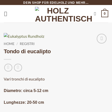
Salta
DEIN SHOP FÜR EDELHOLZ UND MEHR…
ai
0
contenuti
HOME
/
REGISTRI
Tondo di eucalipto
Vari tronchi di eucalipto
Diametro: circa 5-12 cm
Lunghezze: 20-50 cm