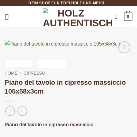
DEIN SHOP FÜR EDELHOLZ UND MEHR…
Salta
ai
0
contenuti
HOME
/
CIPRESSO
Piano del tavolo in cipresso massiccio
105x58x3cm
Piano del tavolo in cipresso massiccio