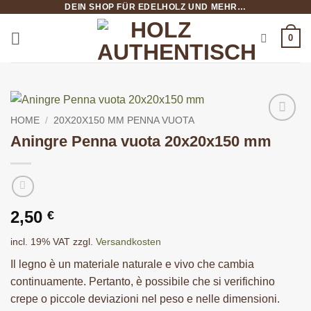
DEIN SHOP FÜR EDELHOLZ UND MEHR…
Salta
ai
0
contenuti
HOME
/
20X20X150 MM PENNA VUOTA
Aningre Penna vuota 20x20x150 mm
2,50
€
incl. 19% VAT
zzgl.
Versandkosten
Il legno è un materiale naturale e vivo che cambia
continuamente. Pertanto, è possibile che si verifichino
crepe o piccole deviazioni nel peso e nelle dimensioni.