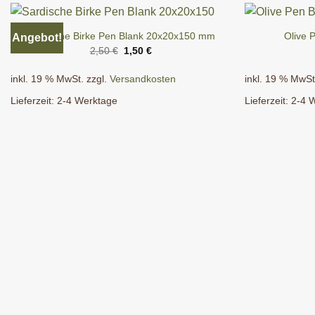
Sardische Birke Pen Blank 20x20x150 mm
Olive 
Angebot!
Ursprünglicher
Aktueller
2,50
€
1,50
€
Preis
Preis
war:
ist:
inkl. 19 % MwSt.
zzgl.
Versandkosten
inkl. 19 % MwSt
2,50 €
1,50 €.
Lieferzeit:
2-4 Werktage
Lieferzeit:
2-4 