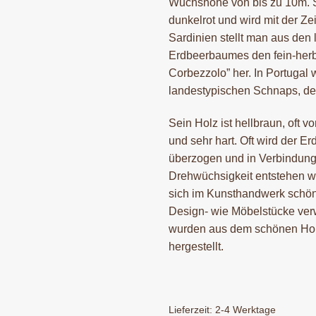
Wuchshöhe von bis zu 10m. S
dunkelrot und wird mit der Zei
Sardinien stellt man aus den
Erdbeerbaumes den fein-herb
Corbezzolo” her. In Portugal
landestypischen Schnaps, dem
Sein Holz ist hellbraun, oft 
und sehr hart. Oft wird der 
überzogen und in Verbindung 
Drehwüchsigkeit entstehen w
sich im Kunsthandwerk schön 
Design- wie Möbelstücke verw
wurden aus dem schönen Holz
hergestellt.
Lieferzeit:
2-4 Werktage