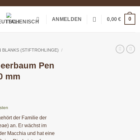
0
ANMELDEN
0,00
€
 BLANKS (STIFTROHLINGE)
/
beerbaum Pen
50 mm
sten
hört der Familie der
ae) an. Er wächst im
der Macchia und hat eine