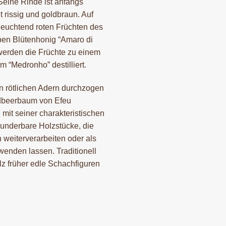
eine Rinde ist anfangs
t rissig und goldbraun. Auf
 leuchtend roten Früchten des
en Blütenhonig “Amaro di
 werden die Früchte zu einem
 “Medronho” destilliert.
von rötlichen Adern durchzogen
Erdbeerbaum von Efeu
mit seiner charakteristischen
underbare Holzstücke, die
weiterverarbeiten oder als
enden lassen. Traditionell
 früher edle Schachfiguren