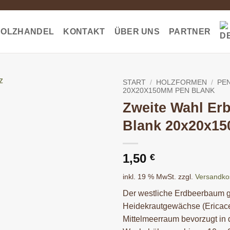
HOLZHANDEL
KONTAKT
ÜBER UNS
PARTNER
START
/
HOLZFORMEN
/
PEN
20X20X150MM PEN BLANK
Zweite Wahl Er
Blank 20x20x1
1,50
€
inkl. 19 % MwSt.
zzgl.
Versandko
Der westliche Erdbeerbaum ge
Heidekrautgewächse (Ericace
Mittelmeerraum bevorzugt in 