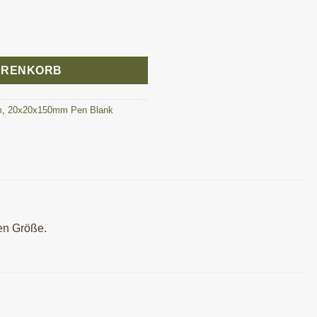
Blank 20x20x150 mm Menge
ARENKORB
m
,
20x20x150mm Pen Blank
den Größe.