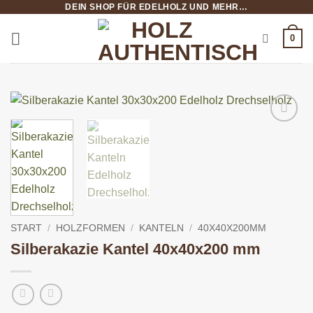
DEIN SHOP FÜR EDELHOLZ UND MEHR…
Zum
Inhalt
0
springen
START
/
HOLZFORMEN
/
KANTELN
/
40X40X200MM
Silberakazie Kantel 40x40x200 mm