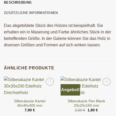
BESCHREIBUNG
ZUSÄTZLICHE INFORMATIONEN
Das abgebildete Stück des Holzes ist beispielhaft. Sie
erhalten ein in Maserung und Farbe ähnliches Stück in der
betreffenden Größe. In der Galerie können Sie das Holz in
diversen Größen und Formen auf sich wirken lassen.
ÄHNLICHE PRODUKTE
Angebot!
Silberakazie Kantel
Silberakazie Pen Blank
40x40x400 mm
20x20x150 mm
Ursprünglicher
Aktueller
7,90
€
2,50
€
1,80
€
Preis
Preis