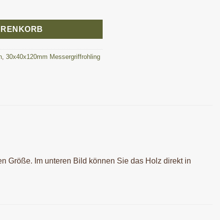
ffrohling 30x40x120 mm Menge
ARENKORB
h
,
30x40x120mm Messergriffrohling
en Größe. Im unteren Bild können Sie das Holz direkt in