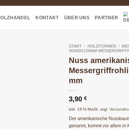
HOLZHANDEL
KONTAKT
ÜBER UNS
PARTNER
START
/
HOLZFORMEN
/
ME
30X40X120MM MESSERGRIFF
Nuss amerikani
Messergriffrohl
mm
3,90
€
inkl. 19 % MwSt.
zzgl.
Versandko
Der amerikanische Nussbau
genannt, kommt vor allem in