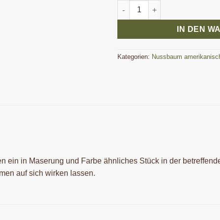
Nuss amerikanisch Messergri
IN DEN W
Kategorien:
Nussbaum amerikanisc
ten ein in Maserung und Farbe ähnliches Stück in der betreffend
men auf sich wirken lassen.