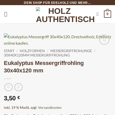
Zum
DEIN SHOP FÜR EDELHOLZ UND MEHR…
Inhalt
0
springen
START
/
HOLZFORMEN
/
MESSERGRIFFROHLINGE
/
30X40X120MM MESSERGRIFFROHLING
Eukalyptus Messergriffrohling
30x40x120 mm
3,50
€
inkl. 19 % MwSt.
zzgl.
Versandkosten