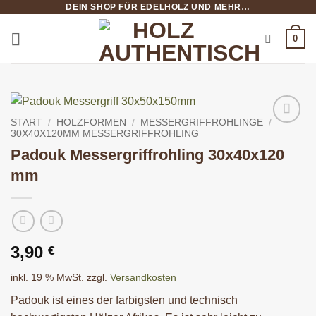
DEIN SHOP FÜR EDELHOLZ UND MEHR…
Zum
Inhalt
0
springen
START
/
HOLZFORMEN
/
MESSERGRIFFROHLINGE
/
30X40X120MM MESSERGRIFFROHLING
Padouk Messergriffrohling 30x40x120
mm
3,90
€
inkl. 19 % MwSt.
zzgl.
Versandkosten
Padouk ist eines der farbigsten und technisch