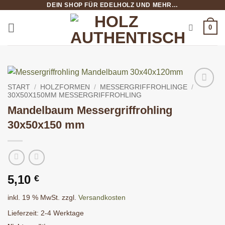
DEIN SHOP FÜR EDELHOLZ UND MEHR…
Zum
Inhalt
0
springen
START
/
HOLZFORMEN
/
MESSERGRIFFROHLINGE
/
30X50X150MM MESSERGRIFFROHLING
Mandelbaum Messergriffrohling
30x50x150 mm
5,10
€
inkl. 19 % MwSt.
zzgl.
Versandkosten
Lieferzeit:
2-4 Werktage