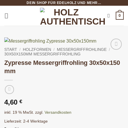
DEIN SHOP FÜR EDELHOLZ UND MEHR…
Zum
Inhalt
0
springen
START
/
HOLZFORMEN
/
MESSERGRIFFROHLINGE
/
30X50X150MM MESSERGRIFFROHLING
Zypresse Messergriffrohling 30x50x150
mm
4,60
€
inkl. 19 % MwSt.
zzgl.
Versandkosten
Lieferzeit:
2-4 Werktage