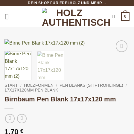
DEIN SHOP FÜR EDELHOLZ UND MEHR…
Zum
Inhalt
0
springen
START
/
HOLZFORMEN
/
PEN BLANKS (STIFTROHLINGE)
/
17X17X120MM PEN BLANK
Birnbaum Pen Blank 17x17x120 mm
1,70
€