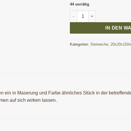
44 vorrätig
Steineiche Pen Blank 20x20x
IN DEN W
Kategorien:
Steineiche
,
20x20x150
ten ein in Maserung und Farbe ähnliches Stück in der betreffend
men auf sich wirken lassen.