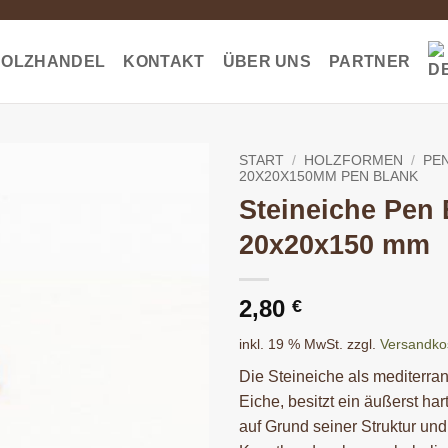
HOLZHANDEL
KONTAKT
ÜBER UNS
PARTNER
START
/
HOLZFORMEN
/
PEN
20X20X150MM PEN BLANK
Steineiche Pen 
20x20x150 mm
2,80
€
inkl. 19 % MwSt.
zzgl.
Versandko
Die Steineiche als mediterr
Eiche, besitzt ein äußerst ha
auf Grund seiner Struktur un