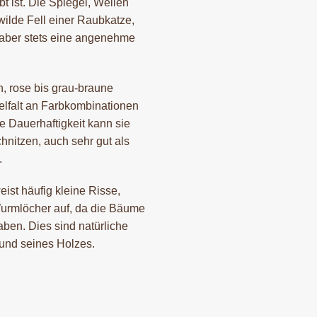
t ist. Die Spiegel, Wellen
wilde Fell einer Raubkatze,
g aber stets eine angenehme
h, rose bis grau-braune
ielfalt an Farbkombinationen
e Dauerhaftigkeit kann sie
nitzen, auch sehr gut als
.
eist häufig kleine Risse,
Wurmlöcher auf, da die Bäume
ben. Dies sind natürliche
nd seines Holzes.