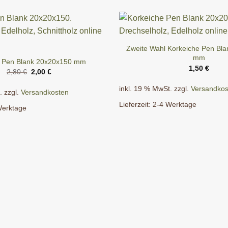
Zweite Wahl Korkeiche Pen Bl
mm
 Pen Blank 20x20x150 mm
1,50
€
Ursprünglicher
Aktueller
2,80
€
2,00
€
Preis
Preis
war:
ist:
inkl. 19 % MwSt.
zzgl.
Versandkos
.
zzgl.
Versandkosten
2,80 €
2,00 €.
Lieferzeit:
2-4 Werktage
Werktage