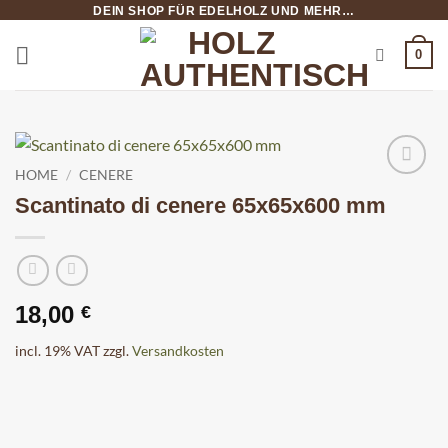
Salta
DEIN SHOP FÜR EDELHOLZ UND MEHR…
ai
0
contenuti
HOME
/
CENERE
Scantinato di cenere 65x65x600 mm
18,00
€
incl. 19% VAT
zzgl.
Versandkosten