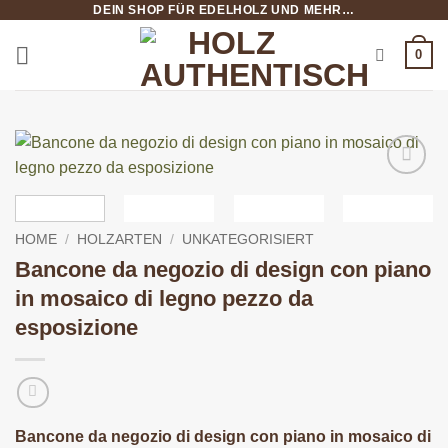
DEIN SHOP FÜR EDELHOLZ UND MEHR…
Salta
ai
0
contenuti
HOME
/
HOLZARTEN
/
UNKATEGORISIERT
Bancone da negozio di design con piano
in mosaico di legno pezzo da
esposizione
Bancone da negozio di design con piano in mosaico di