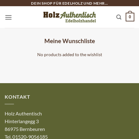
Zum
DEIN SHOP FÜR EDELHOLZ UND MEHR…
Inhalt
0
springen
Meine Wunschliste
No products added to the wishlist
KONTAKT
Holz Authentisch
Hinterlangegg 3
86975 Bernbeuren
Tel. 01520-9056185